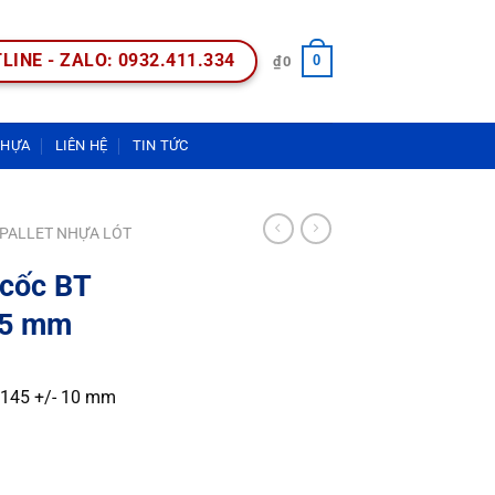
LINE - ZALO: 0932.411.334
0
₫
0
NHỰA
LIÊN HỆ
TIN TỨC
PALLET NHỰA LÓT
 cốc BT
45 mm
 145 +/- 10 mm