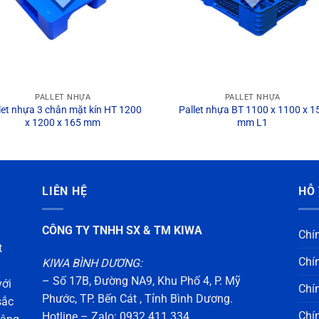
PALLET NHỰA
PALLET NHỰA
let nhựa 3 chân mặt kín HT 1200
Pallet nhựa BT 1100 x 1100 x 1
x 1200 x 165 mm
mm L1
LIÊN HỆ
HỖ
CÔNG TY TNHH SX & TM KIWA
Chí
t
Chí
KIWA BÌNH DƯƠNG:
– Số 17B, Đường NA9, Khu Phố 4, P. Mỹ
với
Chí
Phước, TP. Bến Cát , Tỉnh Bình Dương.
sắc
Chí
Hotline – Zalo: 0932.411.334