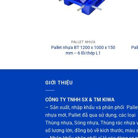
ET NHỰA
PALLET NHỰA
T 1100 x 1100 x 120
Pallet nhựa BT 1200 x 1000 x 150
Pal
mm
mm – 6 lõi thép L1
GIỚI THIỆU
CÔNG TY TNHH SX & TM KIWA
– Sản xuất, nhập khẩu và phân phối Palle
nhựa mới, Pallet đã qua sử dụng, các loại
Thùng nhựa, Sóng nhựa, Thùng rác nhựa 
số lượng lớn, đồng bộ về kích thước, màu 