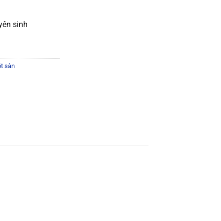
yên sinh
ót sàn