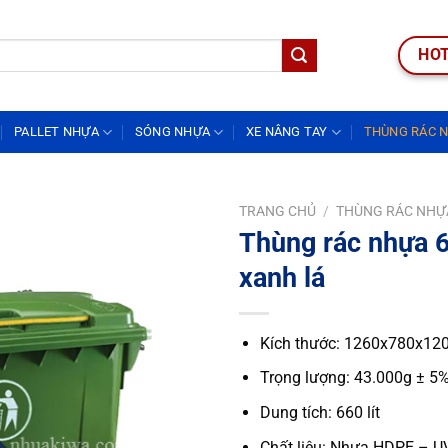
HOT
PALLET NHỰA
SÓNG NHỰA
XE NÂNG TAY
THÙNG RÁC 
TRANG CHỦ
/
THÙNG RÁC NHỰ
Thùng rác nhựa 
xanh lá
Kích thước: 1260x780x12
Trọng lượng: 43.000g ± 5
Dung tích: 660 lít
Chất liệu: Nhựa HDPE – U