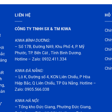
LIÊN HỆ
HỖ
CÔNG TY TNHH SX & TM KIWA
Chí
t
Chí
KIWA BÌNH DƯƠNG:
– Số 17B, Đường NA9, Khu Phố 4, P. Mỹ
với
Chí
Phước, TP. Bến Cát , Tỉnh Bình Dương.
sắc
Chí
Hotline – Zalo: 0932.411.334
nâng
Chí
KIWA ĐÀ NẴNG:
ết
– Lô K, Đường số 4, KCN Liên Chiểu, P Hòa
ch
Hiệp Bắc, Q Liên Chiểu, TP Đà Nẵng. Hotline –
ng,
Zalo: 0905.566.038
hân
KIWA HÀ NỘI:
n”
– Tổng kho Đức Giang, Phường Đức Giang,