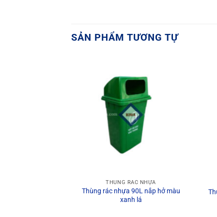
SẢN PHẨM TƯƠNG TỰ
RÁC NHỰA
THÙNG RÁC NHỰA
Thùng rác nhựa 90L nắp hở màu
1000L bánh hơi
Th
xanh lá